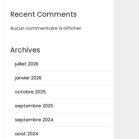
Recent Comments
Aucun commentaire à afficher.
Archives
juillet 2026
janvier 2026
octobre 2025
septembre 2025
septembre 2024
août 2024