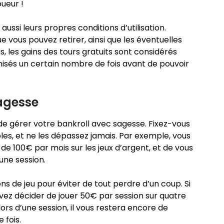
oueur !
aussi leurs propres conditions d’utilisation.
e vous pouvez retirer, ainsi que les éventuelles
, les gains des tours gratuits sont considérés
isés un certain nombre de fois avant de pouvoir
sagesse
l de gérer votre bankroll avec sagesse. Fixez-vous
es, et ne les dépassez jamais. Par exemple, vous
e 100€ par mois sur les jeux d’argent, et de vous
une session.
ns de jeu pour éviter de tout perdre d’un coup. Si
ez décider de jouer 50€ par session sur quatre
lors d’une session, il vous restera encore de
 fois.