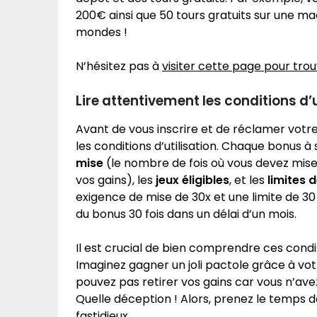
200€ ainsi que 50 tours gratuits sur une mac
mondes !
N’hésitez pas à
visiter cette page pour trou
Lire attentivement les conditions d’u
Avant de vous inscrire et de réclamer votr
les conditions d’utilisation. Chaque bonus 
mise
(le nombre de fois où vous devez mise
vos gains), les
jeux éligibles
, et les
limites 
exigence de mise de 30x et une limite de 30
du bonus 30 fois dans un délai d’un mois.
Il est crucial de bien comprendre ces condi
Imaginez gagner un joli pactole grâce à vot
pouvez pas retirer vos gains car vous n’ave
Quelle déception ! Alors, prenez le temps de
fastidieux.