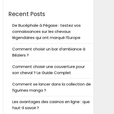
Recent Posts
De Bucéphale à Pégase : testez vos
connaissances sur les chevaux
légendaires qui ont marqué l’Europe
Comment choisir un bar d’ambiance à
Béziers ?
Comment choisir une couverture pour
son cheval ? Le Guide Complet
Comment se lancer dans la collection de
figurines manga ?
Les avantages des casinos en ligne : que
faut-il savoir ?