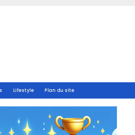
s
Lifestyle
Plan du site