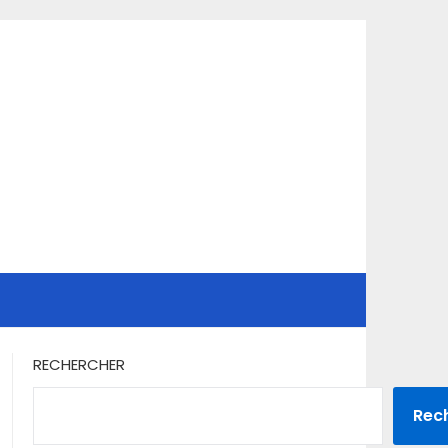
RECHERCHER
Rec